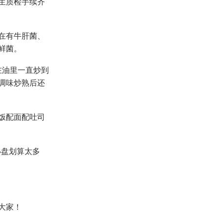
生质检手续齐
在有牛肝菌、
鲜菌。
在油里一直炒到
调味炒熟后还
饭配面配吐司
小盘划算太多
大家！