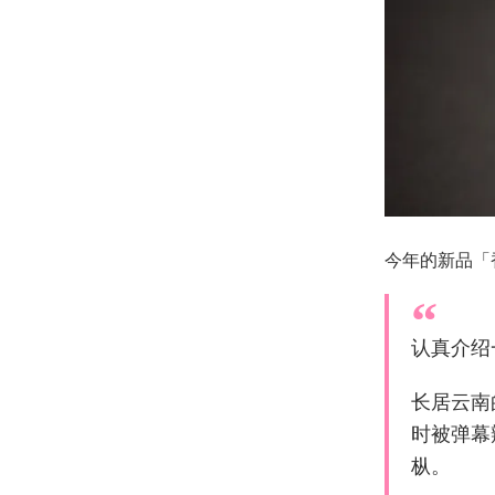
今年的新品「
认真介绍
长居云南
时被弹幕
枞。