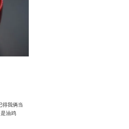
：
记得我俩当
，是油鸡