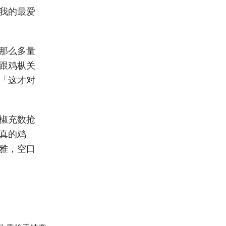
我的最爱
那么多量
跟鸡枞关
「这才对
椒充数抢
真的鸡
雅，空口