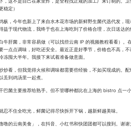
下，这不是自己在家里炸，是全程找正规的加工厂来订制的。卫
更稳定）
鸡枞，今年也新上了来自水木花市场的新鲜野生菌代选代发，现
得益于现代物流，我终于也在上海吃到了价格合理，次日送达的
白牛肝菌，非常容易做（可以找些云南 IP 的视频教程看看）。
要一点点调味，好吃还安全。最近正是好季节，价格也不高，不
冷冻囤大半年。我接下来试着准备做意面。
炒炒看，但我觉得火候和调味都需要些经验，不如买现成的。配
以丢到鸡汤里一起煮。
干巴菌主要推荐给熟手。但不管哪种都比在上海的 bistro 点一
就忍不住全吃光，鲜菌记得尽快拆开下锅，越新鲜越美味。
噜噜的云南美食」，在抖音、小红书和快团团都可以搜到。谢谢