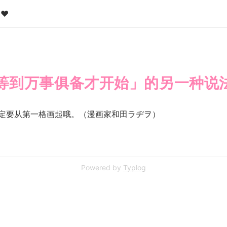
❤️
等到万事俱备才开始」的另一种说
定要从第一格画起哦。（漫画家和田ラヂヲ）
Powered by
Typlog