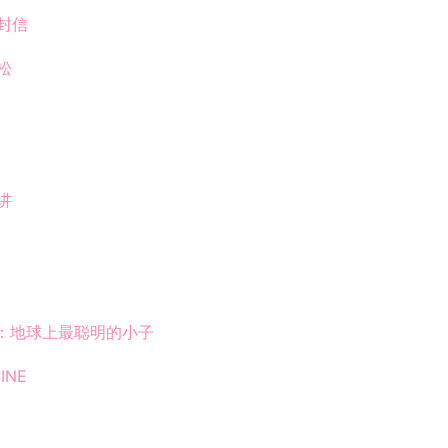
封信
松
讲
根：地球上最聪明的小子
INE