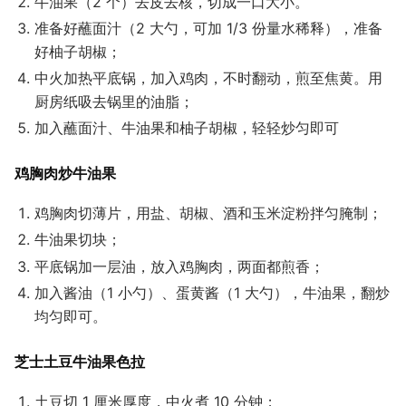
牛油果（2 个）去皮去核，切成一口大小。
准备好蘸面汁（2 大勺，可加 1/3 份量水稀释），准备
好柚子胡椒；
中火加热平底锅，加入鸡肉，不时翻动，煎至焦黄。用
厨房纸吸去锅里的油脂；
加入蘸面汁、牛油果和柚子胡椒，轻轻炒匀即可
鸡胸肉炒牛油果
鸡胸肉切薄片，用盐、胡椒、酒和玉米淀粉拌匀腌制；
牛油果切块；
平底锅加一层油，放入鸡胸肉，两面都煎香；
加入酱油（1 小勺）、蛋黄酱（1 大勺），牛油果，翻炒
均匀即可。
芝士土豆牛油果色拉
土豆切 1 厘米厚度，中火煮 10 分钟；