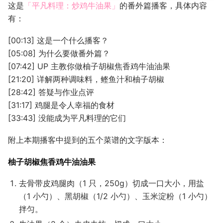
这是
「平凡料理：炒鸡牛油果」
的番外篇播客，具体内容
有：
[00:13] 这是一个什么播客？
[05:08] 为什么要做番外篇？
[07:42] UP 主教你做柚子胡椒焦香鸡牛油油果
[21:20] 详解两种调味料，鲣鱼汁和柚子胡椒
[28:42] 答疑与作业点评
[31:17] 鸡腿是令人幸福的食材
[33:43] 没能成为平凡料理的它们
附上本期播客中提到的五个菜谱的文字版本：
柚子胡椒焦香鸡牛油油果
去骨带皮鸡腿肉（1 只，250g）切成一口大小，用盐
（1 小勺）、黑胡椒（1/2 小勺）、玉米淀粉（1 小勺）
拌匀。