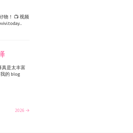
！ 📺 视频
i.today...
择
选择真是太丰富
 我的 blog
2026 →