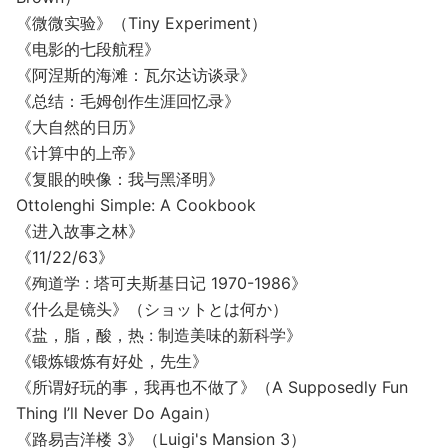
《微微实验》（Tiny Experiment）
《电影的七段航程》
《阿涅斯的海滩：瓦尔达访谈录》
《总结：毛姆创作生涯回忆录》
《大自然的日历》
《计算中的上帝》
《复眼的映像：我与黑泽明》
Ottolenghi Simple: A Cookbook
《进入故事之林》
《11/22/63》
《殉道学 : 塔可夫斯基日记 1970-1986》
《什么是镜头》（ショットとは何か）
《盐，脂，酸，热 : 制造美味的新科学》
《锻炼锻炼有好处，先生》
《所谓好玩的事，我再也不做了》（A Supposedly Fun
Thing I’ll Never Do Again）
《路易吉洋楼 3》（Luigi's Mansion 3）