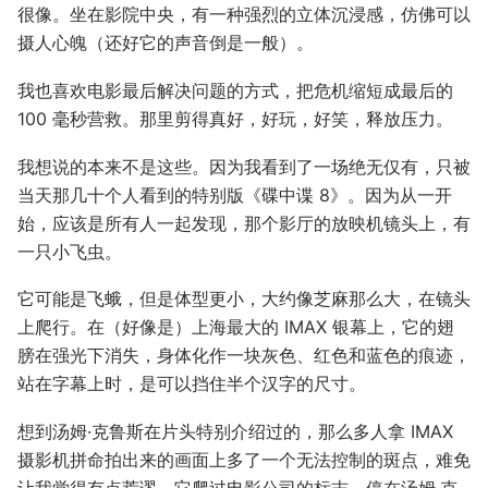
很像。坐在影院中央，有一种强烈的立体沉浸感，仿佛可以
摄人心魄（还好它的声音倒是一般）。
我也喜欢电影最后解决问题的方式，把危机缩短成最后的
100 毫秒营救。那里剪得真好，好玩，好笑，释放压力。
我想说的本来不是这些。因为我看到了一场绝无仅有，只被
当天那几十个人看到的特别版《碟中谍 8》。因为从一开
始，应该是所有人一起发现，那个影厅的放映机镜头上，有
一只小飞虫。
它可能是飞蛾，但是体型更小，大约像芝麻那么大，在镜头
上爬行。在（好像是）上海最大的 IMAX 银幕上，它的翅
膀在强光下消失，身体化作一块灰色、红色和蓝色的痕迹，
站在字幕上时，是可以挡住半个汉字的尺寸。
想到汤姆·克鲁斯在片头特别介绍过的，那么多人拿 IMAX
摄影机拼命拍出来的画面上多了一个无法控制的斑点，难免