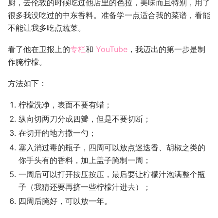
厨，去伦敦的时候吃过他店里的色拉，美味而且特别，用了
很多我没吃过的中东香料。准备学一点适合我的菜谱，看能
不能让我多吃点蔬菜。
看了他在卫报上的
专栏
和
YouTube
，我迈出的第一步是制
作腌柠檬。
方法如下：
柠檬洗净，表面不要有蜡；
纵向切两刀分成四瓣，但是不要切断；
在切开的地方撒一勺；
塞入消过毒的瓶子，四周可以放点迷迭香、胡椒之类的
你手头有的香料，加上盖子腌制一周；
一周后可以打开按压按压，最后要让柠檬汁泡满整个瓶
子（我猜还要再挤一些柠檬汁进去）；
四周后腌好，可以放一年。