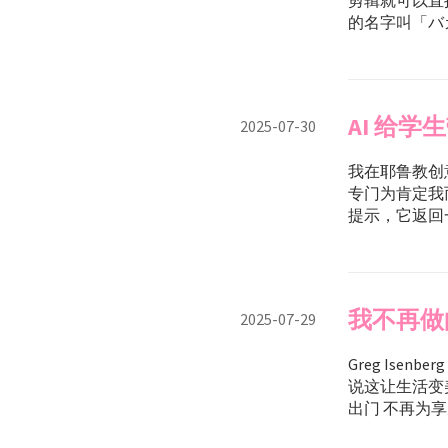
剪辑就可以直
的名字叫「バカ
AI 给学
2025-07-30
我在耶鲁教创
专门为肯定我
提示，它返回一
我不再做
2025-07-29
Greg Is
说这让生活变美
出门 不再为享