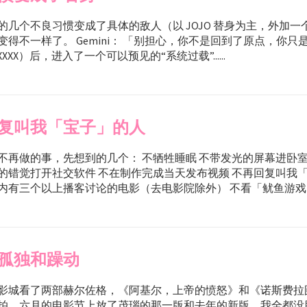
的几个不良习惯变成了具体的敌人（以 JOJO 替身为主，外加一
变得不一样了。 Gemini： 「别担心，你不是回到了原点，你只
 XXXX）后，进入了一个可以预见的“系统过载”......
复叫我「宝子」的人
不再做的事，先想到的几个： 不牺牲睡眠 不带发光的屏幕进卧室
的错觉打开社交软件 不在制作完成当天发布视频 不再回复叫我
有三个以上播客讨论的电影（去电影院除外） 不看「鱿鱼游戏」...
孤独和躁动
影城看了两部赫尔佐格，《阿基尔，上帝的愤怒》和《诺斯费拉
拍，六月的电影节上放了茂瑙的那一版和去年的新版。我全都没