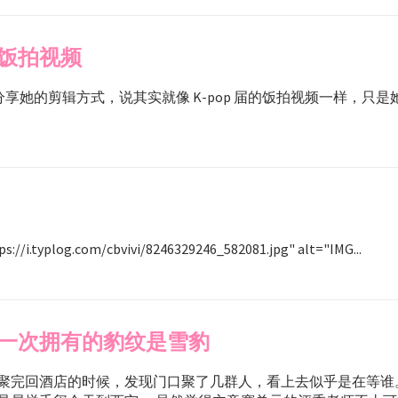
饭拍视频
bap 分享她的剪辑方式，说其实就像 K-pop 届的饭拍视频一样，只
s://i.typlog.com/cbvivi/8246329246_582081.jpg" alt="IMG...
一次拥有的豹纹是雪豹
聚完回酒店的时候，发现门口聚了几群人，看上去似乎是在等谁