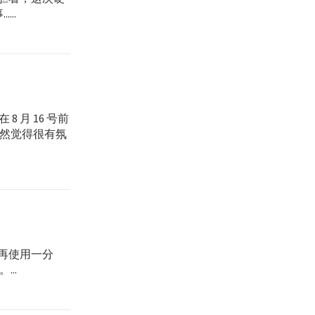
..
8 月 16 号前
突然觉得很有氛
「再使用一分
..