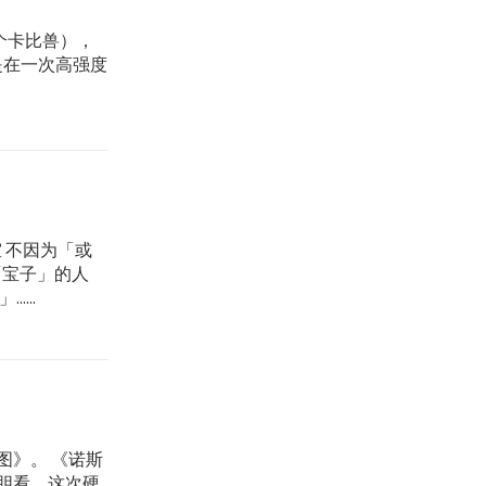
个卡比兽），
是在一次高强度
 不因为「或
「宝子」的人
...
图》。 《诺斯
胆看，这次硬