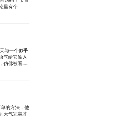
问题吗？ 节目
......
每天与一个似乎
语气给它输入
看......
 简单的方法，他
等到天气完美才