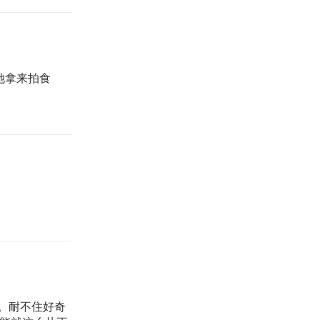
是她拿来拍食
。耐不住好奇