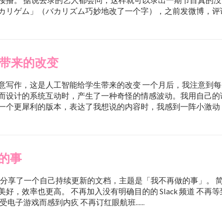
接播。 据说去录的艺人都会问，这样就可以录出一期节目真的没
リゲム」（バカリズム巧妙地改了一个字），之前发微博，评论里有个
生带来的改变
意写作，这是人工智能给学生带来的改变 一个月后，我注意到
而设计的系统互动时，产生了一种奇怪的情感波动。我用自己的
个更犀利的版本，表达了我想说的内容时，我感到一阵小激动，仿佛被
的事
enberg 分享了一个自己持续更新的文档，主题是「我不再做的事」。
好，效率也更高。 不再加入没有明确目的的 Slack 频道 不再
受电子游戏而感到内疚 不再订红眼航班......